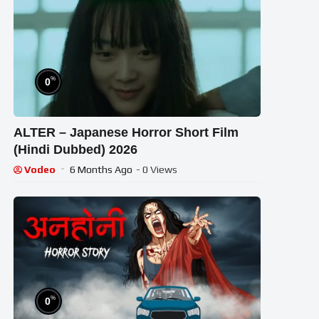
%
0
ALTER – Japanese Horror Short Film
(Hindi Dubbed) 2026
Vodeo
6 Months Ago
- 0 Views
%
0