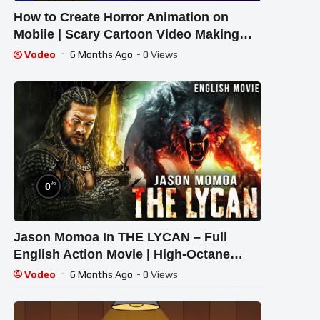
How to Create Horror Animation on
Mobile | Scary Cartoon Video Making
Tutorial | Horror Animation Guide
Vodeo
6 Months Ago
- 0 Views
%
0
Jason Momoa In THE LYCAN – Full
English Action Movie | High-Octane
Horror Feature Film English
Vodeo
6 Months Ago
- 0 Views