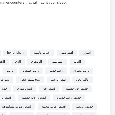
mal encounters that will haunt your sleep.
قصة رعب حقيقية لشاب زوهري يكشف أسرار العالم الآخر online.
Watch حبسوه 9 سنين لأنه يرى الأشباح
horror short
أحداث غامضة
أدهم صقر
أسرار
العالم
السادسة
الزوهري
الذي
الخف
رعب مصري
رعب قصير
رعب حقيقي
رعب
عالم الجن
صقر الرعب
شبح سيدة عجوز
سنوات
قصص جن حقيقية
قصص جن
قصة زوهري
قصة ر
قصص رعب قصيرة
قصص رعب حقيقية
قصص رع
قصص غامضة
قصص عربية مخيفة
قصص صوتية للمكفوفين