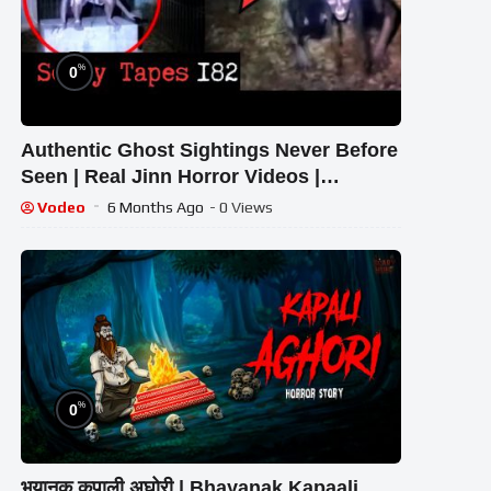
%
0
Authentic Ghost Sightings Never Before
Seen | Real Jinn Horror Videos |
Terrifying Tapes 182 | Tapes by Fatima
Vodeo
6 Months Ago
- 0 Views
%
0
भयानक कपाली अघोरी | Bhayanak Kapaali