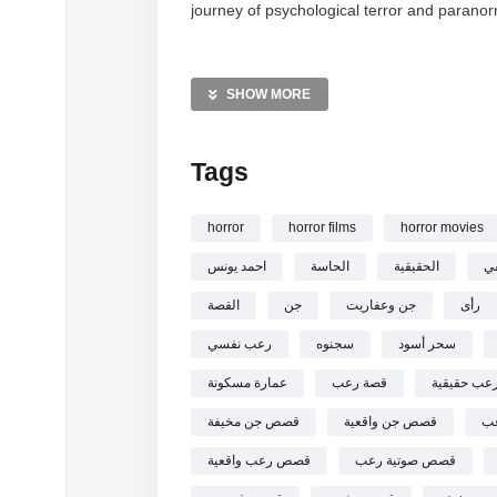
journey of psychological terror and paranor
MORE VIDEOS LIKE THIS:
Horror Videos
SHOW MORE
Paranormal Encounters Videos
Haunted Buildings Videos
Tags
—————
horror
horror films
horror movies
ي
الحقيقية
الحاسة
احمد يونس
رأى
جن وعفاريت
جن
القصة
سحر أسود
سجنوه
رعب نفسي
عب حقيقية
قصة رعب
عمارة مسكونة
ب
قصص جن واقعية
قصص جن مخيفة
قصص صوتية رعب
قصص رعب واقعية