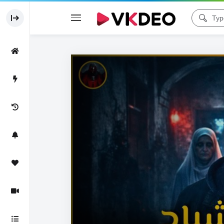
Code 150: Unknown error.
Download File: https://www.youtube.com/watch?v=O1O1iAza3iQ