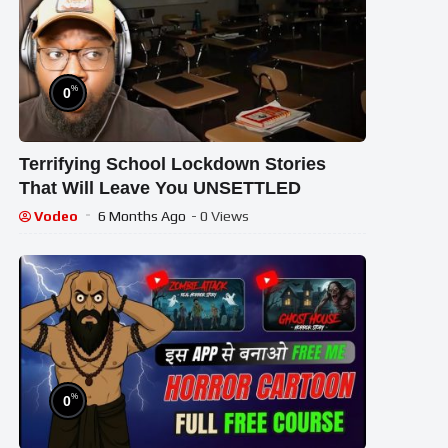
%
0
Terrifying School Lockdown Stories
That Will Leave You UNSETTLED
Vodeo
6 Months Ago
- 0 Views
%
0