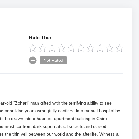
Rate This
Not Rated
r-old “Zohari” man gifted with the terrifying ability to see
ne agonizing years wrongfully confined in a mental hospital by
 to be drawn into a haunted apartment building in Cairo.
 he must confront dark supernatural secrets and cursed
es the thin veil between our world and the afterlife. Witness a