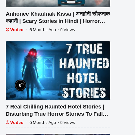
Anhonee Khaufnak Kissa | अनहोनी खौफनाक
कहानी | Scary Stories in Hindi | Horror
Homies | Animated Stories
Vodeo
6 Months Ago
- 0 Views
%
0
7 Real Chilling Haunted Hotel Stories |
Disturbing True Horror Stories To Fall
Asleep To
Vodeo
6 Months Ago
- 0 Views