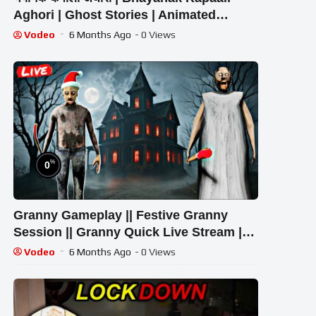
Aghori | Ghost Stories | Animated
Horror | Scary Hub Live Stream
Vodeo
6 Months Ago
- 0 Views
%
0
Granny Gameplay || Festive Granny
Session || Granny Quick Live Stream |
Granny Legacy Run
Vodeo
6 Months Ago
- 0 Views