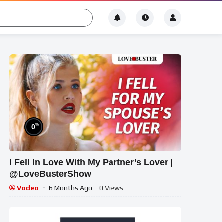
%
0
I Fell In Love With My Partner’s Lover |
@LoveBusterShow
Vodeo
6 Months Ago
- 0 Views