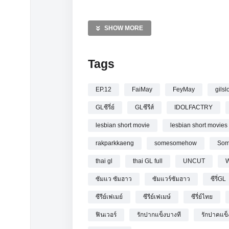
—————
[UNCUT] รักปากแข็ง Somewhere Somehow 
SHOW MORE
Tags
EP.12
FaiMay
FeyMay
gilsl
GLซีรี่ย์
GLซีรีส์
IDOLFACTRY
lesbian short movie
lesbian short movies
rakparkkaeng
somesomehow
Som
thai gl
thai GL full
UNCUT
W
ซัมแว ซัมฮาว
ซัมแวร์ซัมฮาว
ซีรี่GL
ซีรีย์เฟเมย์
ซีรีย์เฟเมษ์
ซีรี่ย์ไทย
ฟินเวอร์
รักปากแข็งบางที
รักปาคแข็