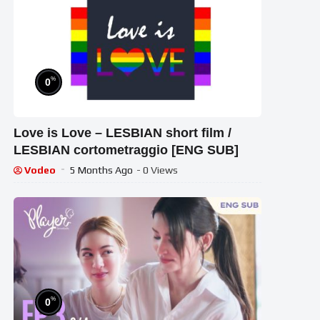
%
0
Love is Love – LESBIAN short film /
LESBIAN cortometraggio [ENG SUB]
Vodeo
5 Months Ago
- 0 Views
%
0