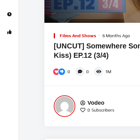
00:00
Video
Player
Films And Shows
6 Months Ago
[UNCUT] Somewhere Som
Kiss) EP.12 (3/4)
0
0
1M
Vodeo
0
Subscribers