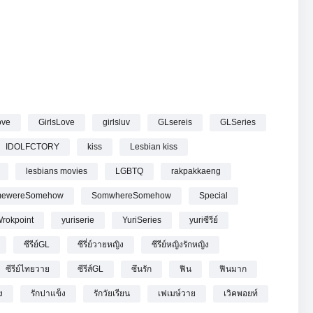
EP.12 (3/4)
ove
GirlsLove
girlsluv
GLsereis
GLSeries
IDOLFCTORY
kiss
Lesbian kiss
lesbians movies
LGBTQ
rakpakkaeng
ewereSomehow
SomwhereSomehow
Special
rokpoint
yuriserie
YuriSeries
yuriซีรีย์
ซีรีย์GL
ซีรี่ย์วายหญิง
ซีรีย์หญิงรักหญิง
ซีรีย์ไทยวาย
ซีรีส์GL
ซึนรัก
ฟิน
ฟินมาก
ง
รักปาแข็ง
รักวัยเรียน
เฟเมษ์วาย
เวิคพอยท์