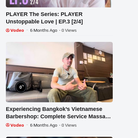
PLAYER The Series: PLAYER
Unstoppable Love | EP.3 [2/4]
Vodeo
6 Months Ago
- 0 Views
%
0
Experiencing Bangkok’s Vietnamese
Barbershop: Complete Service Massage
at TheKing Spa
Vodeo
6 Months Ago
- 0 Views