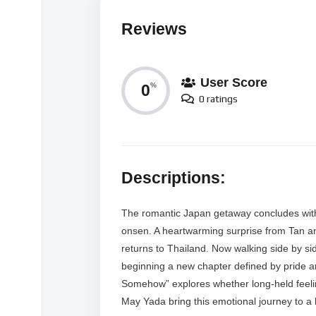
Reviews
User Score
0
%
0 ratings
Descriptions:
The romantic Japan getaway concludes wi
onsen. A heartwarming surprise from Tan an
returns to Thailand. Now walking side by sid
beginning a new chapter defined by pride a
Somehow” explores whether long-held feeli
May Yada bring this emotional journey to a b