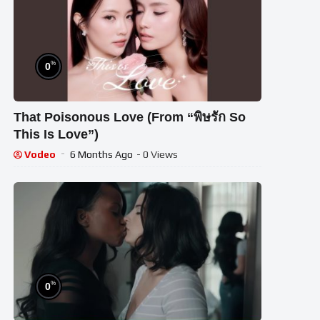
%
0
That Poisonous Love (From “พิษรัก So
This Is Love”)
Vodeo
6 Months Ago
- 0 Views
%
0