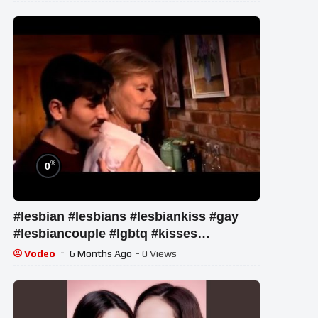
%
0
#lesbian #lesbians #lesbiankiss #gay
#lesbiancouple #lgbtq #kisses
#lesbianpride
Vodeo
6 Months Ago
- 0 Views